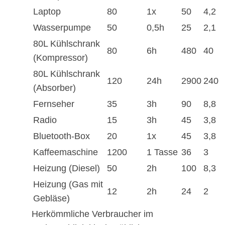
Laptop
80
1x
50
4,2
Wasserpumpe
50
0,5h
25
2,1
80L Kühlschrank
80
6h
480
40
(Kompressor)
80L Kühlschrank
120
24h
2900
240
(Absorber)
Fernseher
35
3h
90
8,8
Radio
15
3h
45
3,8
Bluetooth-Box
20
1x
45
3,8
Kaffeemaschine
1200
1 Tasse
36
3
Heizung (Diesel)
50
2h
100
8,3
Heizung (Gas mit
12
2h
24
2
Gebläse)
Herkömmliche Verbraucher im